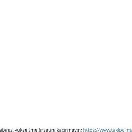
bınızı yükseltme fırsatını kaçırmayın;
https://www.takipci.m