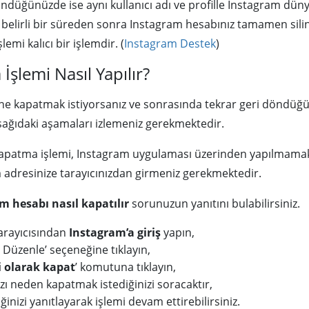
üğünüzde ise aynı kullanıcı adı ve profille Instagram dünyas
 belirli bir süreden sonra Instagram hesabınız tamamen silin
mi kalıcı bir işlemdir. (
Instagram Destek
)
şlemi Nasıl Yapılır?
ine kapatmak istiyorsanız ve sonrasında tekrar geri döndüğünü
aşağıdaki aşamaları izlemeniz gerekmektedir.
 kapatma işlemi, Instagram uygulaması üzerinden yapılmama
m adresinize tarayıcınızdan girmeniz gerekmektedir.
m hesabı nasıl kapatılır
sorunuzun yanıtını bulabilirsiniz.
tarayıcısından
Instagram’a giriş
yapın,
i Düzenle’ seçeneğine tıklayın,
i olarak kapat
’ komutuna tıklayın,
ı neden kapatmak istediğinizi soracaktır,
nizi yanıtlayarak işlemi devam ettirebilirsiniz.