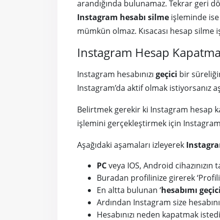
arandığında bulunamaz. Tekrar geri dönd
Instagram hesabı silme
işleminde ise
mümkün olmaz. Kısacası hesap silme işle
Instagram Hesap Kapatma İ
Instagram hesabınızı
geçici
bir süreliğ
Instagram’da aktif olmak istiyorsanız 
Belirtmek gerekir ki Instagram hesap
işlemini gerçekleştirmek için Instagra
Aşağıdaki aşamaları izleyerek
Instagra
PC
veya IOS, Android cihazınızın 
Buradan profilinize girerek ‘Profil
En altta bulunan ‘
hesabımı geçic
Ardından Instagram size hesabınız
Hesabınızı neden kapatmak istediği