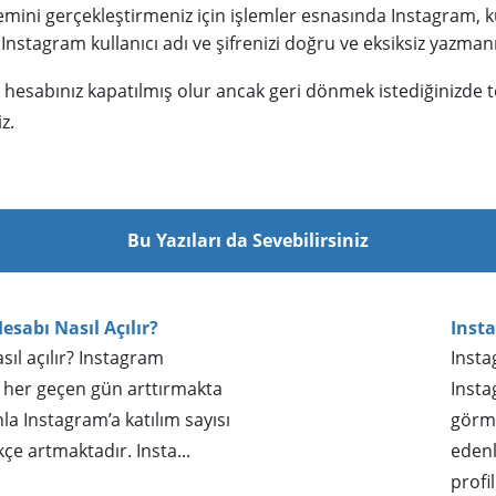
ini gerçekleştirmeniz için işlemler esnasında Instagram, kull
Instagram kullanıcı adı ve şifrenizi doğru ve eksiksiz yazma
sabınız kapatılmış olur ancak geri dönmek istediğinizde tekr
z.
Bu Yazıları da Sevebilirsiniz
sabı Nasıl Açılır?
Inst
ıl açılır? Instagram
Insta
i her geçen gün arttırmakta
Insta
la Instagram’a katılım sayısı
görm
çe artmaktadır. Insta...
edenl
profil