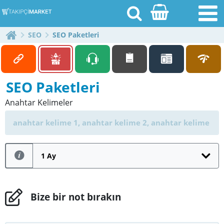
SEO
SEO Paketleri
SEO Paketleri
[email protected]
Anahtar Kelimeler
Anasayfa
Blog
1 Ay
Ödeme Bildirimi
Fiyatlar
Bize bir not bırakın
İletişim