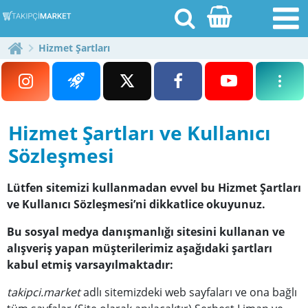
Hizmet Şartları
[email protected]
Hizmet Şartları ve Kullanıcı
Sözleşmesi
Anasayfa
Blog
Lütfen sitemizi kullanmadan evvel bu Hizmet Şartları
ve Kullanıcı Sözleşmesi’ni dikkatlice okuyunuz.
Ödeme Bildirimi
Bu sosyal medya danışmanlığı sitesini kullanan ve
Fiyatlar
alışveriş yapan müşterilerimiz aşağıdaki şartları
kabul etmiş varsayılmaktadır:
İletişim
takipci.market
adlı sitemizdeki web sayfaları ve ona bağlı