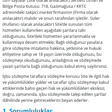
tüm sayfalar (Site olarak anılacaktır) Serbest Liman ve
Bölge Posta Kutusu: 718, Gazimağusa / KKTC
adresindeki
takipci.market
firmasının (Firma olarak
anılacaktır) malıdır ve onun tarafından işletilir. Sizler
(Kullanıcı olarak anılacaktır) Site’de sunulan tüm
hizmetleri kullanırken aşağıdaki şartlara tabi
olduğunuzu, Site’deki hizmetten yararlanmakla ve
kullanmaya devam etmekle; Bağlı olduğunuz yasalara
göre sözleşme imzalama hakkına, yetkisine ve hukuki
ehliyetine sahip ve 18 yaşın üzerinde olduğunuzu, bu
sözleşmeyi okuduğunuzu, anladığınızı ve sözleşmede
yazan şartlarla bağlı olduğunuzu kabul etmiş sayılırsınız.
İşbu sözleşme taraflara sözleşme konusu Site ile ilgili hak
ve yükümlülükler yükler ve taraflar işbu sözleşmeyi kabul
ettiklerinde bahsi geçen hak ve yükümlülükleri eksiksiz,
doğru, zamanında, işbu sözleşmede talep edilen şartlar
dâhilinde yerine getireceklerini beyan ederler.
1. Sorumluluklar