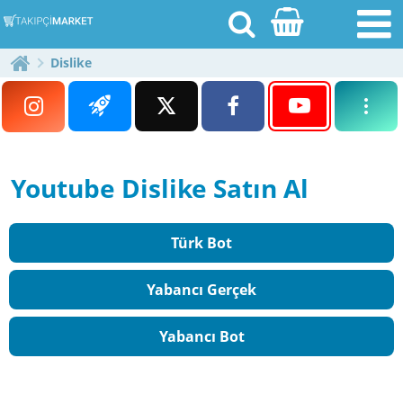
Dislike
[email protected]
Youtube Dislike Satın Al
Anasayfa
Blog
Türk Bot
Ödeme Bildirimi
Yabancı Gerçek
Fiyatlar
Yabancı Bot
İletişim