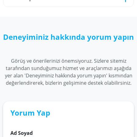
tarafından fark edilmesi söz konusu değildir. Dislike
sayılarında ki artış tamamen organik olarak yansır.
Ve etkileşim oranlarında doğal bir azalma yaşanır.
takipci.market SSL Güvenlik Sertifikaları ve 3D
Secure Koruma yöntemlerine sahiptir. Bu sayede
%100 güvenilir bir şekilde gönül rahatlığı ile tüm
Deneyiminiz hakkında yorum yapın
ödemelerinizi gerçekleştirebilirsiniz.
Görüş ve önerilerinizi önemsiyoruz. Sizlere sitemiz
tarafından sunduğumuz hizmet ve araçlarımızı aşağıda
yer alan 'Deneyiminiz hakkında yorum yapın' kısmından
değerlendirerek, bizlerin gelişimine destek olabilirsiniz.
Yorum Yap
Ad Soyad