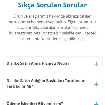
Sıkça Sorulan Sorular
Ürün ve araçlarımız hakkında aklınıza takılan
sorularınıza hemen cevap bulun. Eğer sorunuzun
cevabını 'Sıkça Sorulan Sorular' kısmında
bulamazsınız, bize ücretsiz bir şekilde canlı destek
sistemimiz üzerinden ulaşabilirsiniz.
Dislike Satın Alma Hizmeti Nedir?
Youtube üzerinde istediğiniz içeriğinize dislike satın
Dislike Satın Aldığım Başkaları Tarafından
alarak, etkileşim oranlarını düşürebilir ve söz
Fark Edilir Mi?
konusu paylaşımların popüleritesini azaltabilirsiniz.
Dislike satın alma işlemlerinizin başkaları
Ödeme İşlemleri Güvenilir mi?