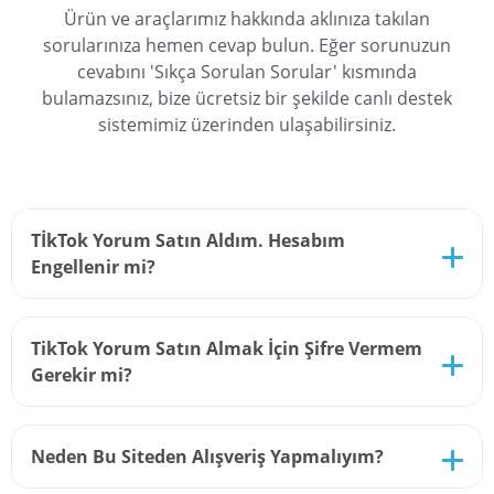
Ürün ve araçlarımız hakkında aklınıza takılan
sorularınıza hemen cevap bulun. Eğer sorunuzun
cevabını 'Sıkça Sorulan Sorular' kısmında
bulamazsınız, bize ücretsiz bir şekilde canlı destek
sistemimiz üzerinden ulaşabilirsiniz.
TİkTok Yorum Satın Aldım. Hesabım
Engellenir mi?
TikTok Yorum hizmetimiz tamamen gerçek
TikTok Yorum Satın Almak İçin Şifre Vermem
kullanıcılar tarafından sağlanmakta olan bir
Gerekir mi?
hizmettir. Bu nedenle yorumlar tamamen organik
bir şekilde görünecektir. Hiçbir sekilde hesabınızın
zarar görme ihtimali bulunmaz.
TikTok Yorum hizmetimiz, sistemimiz üzerinde
Neden Bu Siteden Alışveriş Yapmalıyım?
bulunan diğer sosyal medya hizmetlerimiz gibi