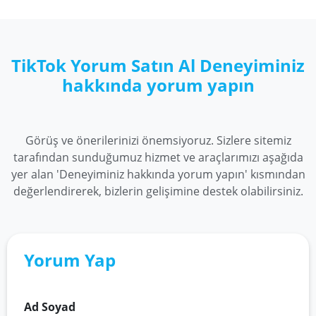
%100 güvenilirdir. Sizlerden herhangi bir şekilde
şifre veya kişisel bilgileriniz istenmez.
Takipci.market olarak, güvenlik, kalite ve
memnuniyet prensipleri ile hizmet vermekteyiz.
Tüm ürünlerimiz kaliteli ve en uygun fiyatlardan
TikTok Yorum Satın Al Deneyiminiz
size sunulmaktadır. Ayrıca ödeme yöntemlerimiz
hakkında yorum yapın
%100 güvenilir bir şekilde sitemizde yer alır. Tüm
sosyal medya ihtiyaçlarınız için bizleri seçin!
Görüş ve önerilerinizi önemsiyoruz. Sizlere sitemiz
tarafından sunduğumuz hizmet ve araçlarımızı aşağıda
yer alan 'Deneyiminiz hakkında yorum yapın' kısmından
değerlendirerek, bizlerin gelişimine destek olabilirsiniz.
Yorum Yap
Ad Soyad