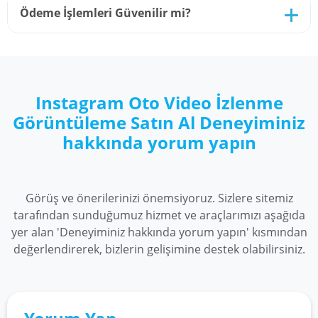
Satın alma işlemlerinizde sonra paylaşıcağınız
Ödeme İşlemleri Güvenilir mi?
videolar için oto görüntülenme satın alabilirsiniz.
Geçmiş paylaşımlarınız için almanız mümkün
değildir.
Sitemiz SSL Güvenlik Sertifikaları ve 3D Secure
Koruma Yöntemleri ile %100 güvenilir durumdadır.
Bu sayede gönül rahatlığı ile tüm alışverişlerinizi
Instagram Oto Video İzlenme
tamamlayabilirsiniz.
Görüntüleme Satın Al Deneyiminiz
hakkında yorum yapın
Görüş ve önerilerinizi önemsiyoruz. Sizlere sitemiz
tarafından sunduğumuz hizmet ve araçlarımızı aşağıda
yer alan 'Deneyiminiz hakkında yorum yapın' kısmından
değerlendirerek, bizlerin gelişimine destek olabilirsiniz.