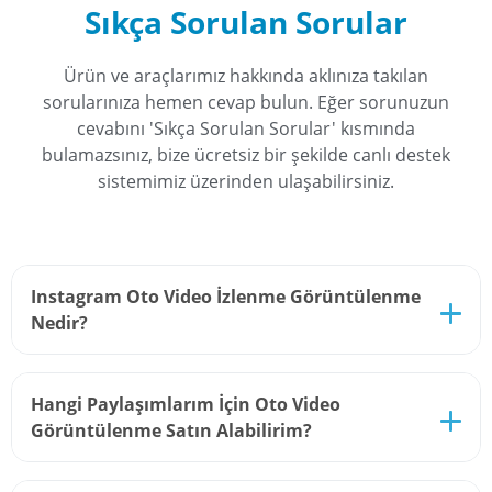
Sıkça Sorulan Sorular
Ürün ve araçlarımız hakkında aklınıza takılan
sorularınıza hemen cevap bulun. Eğer sorunuzun
cevabını 'Sıkça Sorulan Sorular' kısmında
bulamazsınız, bize ücretsiz bir şekilde canlı destek
sistemimiz üzerinden ulaşabilirsiniz.
Instagram Oto Video İzlenme Görüntülenme
Nedir?
Bu hizmetimiz sayesinde sizlere istediğiniz kadar
Hangi Paylaşımlarım İçin Oto Video
videonuz için istediğiniz kadar beğeniyi tek tıkla
Görüntülenme Satın Alabilirim?
alma imkanı sunmaktayız. Bu sayede pratik bir
şekilde düzenli bir etkileşim oranına kavuşursunuz.