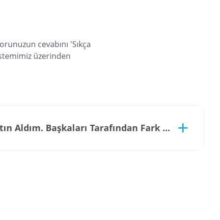
sorunuzun cevabını 'Sıkça
sistemimiz üzerinden
ın Aldım. Başkaları Tarafından Fark Edilebilir Mi