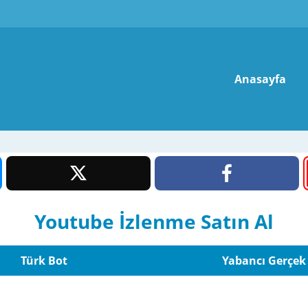
Anasayfa
Youtube İzlenme Satın Al
Türk Bot
Yabancı Gerçek